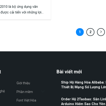
e Mới Nhất 2023
 2010 là bộ ứng dụng văn
được cải tiến với những lợi
1
2
t
Bài viết mới
Ship Hộ Hàng Hóa Alibaba:
Giới thiệu
Thiết Bị Mạng Số Lượng Lớ
ghệ
Phần mềm
Order Hộ 2Taobao: Săn Lin
Font Việt Hóa
Arduino Hiếm Sao Cho Yên