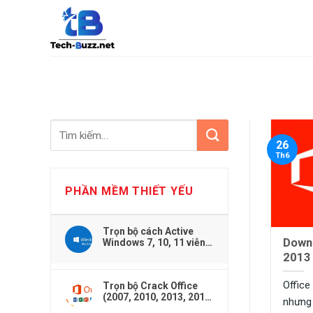
Skip
to
content
26
Th6
PHẦN MỀM THIẾT YẾU
Trọn bộ cách Active
Downl
Windows 7, 10, 11 viễn
viễn dễ dàng
2013 F
Phí M
Office
Trọn bộ Crack Office
(2007, 2010, 2013, 2016,
nhưng 
2019,...) cho Windows