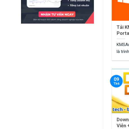
Tải K
Porta
Offic
KMSAut
là trì
và Win
09
Th6
Downl
Viễn 