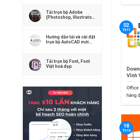
Tải trọn bộ Adobe
(Photoshop, Illustrator,
Premiere, Acrobat
02
Reader,...)
Th11
Hướng dẫn tải và cài đặt
trọn bộ AutoCAD mới
nhất
Tải trọn bộ Font, Font
Việt hoá đẹp
Downl
Vĩnh 
Office
hàng đ
phòng .
18
Th10