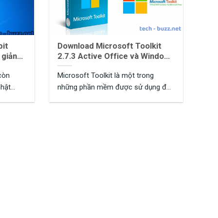
bit
Download Microsoft Toolkit
 giản
2.7.3 Active Office và Windows
License
còn
Microsoft Toolkit là một trong
nhật
những phần mềm được sử dụng để
kích hoạt MS ...