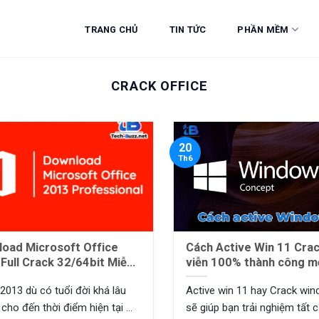
TRANG CHỦ
TIN TỨC
PHẦN MỀM
CRACK OFFICE
20
Th6
oad Microsoft Office
Cách Active Win 11 Crack v
ull Crack 32/64bit Miễn
viễn 100% thành công m
ới Nhất
2024
 2013 dù có tuổi đời khá lâu
Active win 11 hay Crack wi
cho đến thời điểm hiện tại ...
sẽ giúp bạn trải nghiệm tất cả