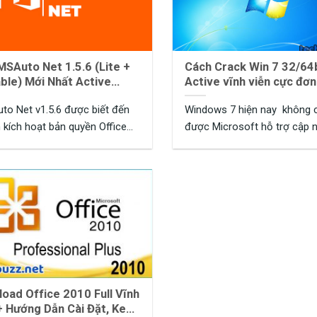
MSAuto Net 1.5.6 (Lite +
Cách Crack Win 7 32/64
ble) Mới Nhất Active
Active vĩnh viễn cực đơn
e, Windows
100% thành công
o Net v1.5.6 được biết đến
Windows 7 hiện nay không 
nh kích hoạt bản quyền Office
được Microsoft hỗ trợ cập 
dows ...
nữa, tuy nhiên ...
oad Office 2010 Full Vĩnh
+ Hướng Dẫn Cài Đặt, Key