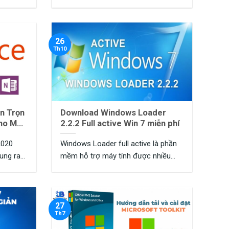
Microsoft, đáp ...
26
Th10
ễn Trọn
Download Windows Loader
Cho Máy
2.2.2 Full active Win 7 miễn phí
2020
Windows Loader full active là phần
ung ra
mềm hỗ trợ máy tính được nhiều
người dùng ...
27
Th7