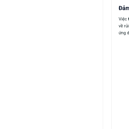
Đảm
Việc
về rủ
ứng d