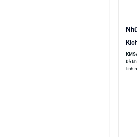
Nhữ
Kíc
KMSA
bẻ kh
tính 