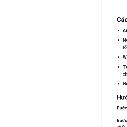
Các
A
N
tố
W
T
ch
H
Hướ
Bước
Bước