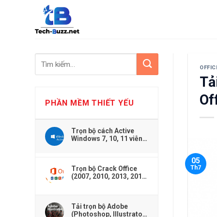
Skip
to
content
OFFIC
Tả
Of
PHẦN MỀM THIẾT YẾU
Trọn bộ cách Active
Windows 7, 10, 11 viễn
viễn dễ dàng
05
Th7
Trọn bộ Crack Office
(2007, 2010, 2013, 2016,
2019,...) cho Windows
Tải trọn bộ Adobe
(Photoshop, Illustrator,