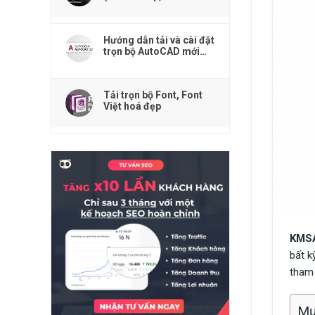
Premiere, Acrobat
Reader,...)
Hướng dẫn tải và cài đặt
trọn bộ AutoCAD mới
nhất
Tải trọn bộ Font, Font
Việt hoá đẹp
KMS
bất k
tham
Mụ