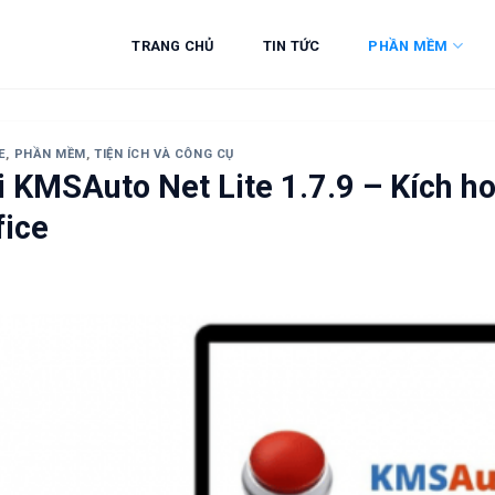
TRANG CHỦ
TIN TỨC
PHẦN MỀM
E
,
PHẦN MỀM
,
TIỆN ÍCH VÀ CÔNG CỤ
i KMSAuto Net Lite 1.7.9 – Kích 
fice