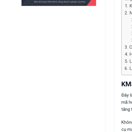
K
N
C
H
L
L
KMS
Đây l
mã hó
tăng 
Không
cụ mạ