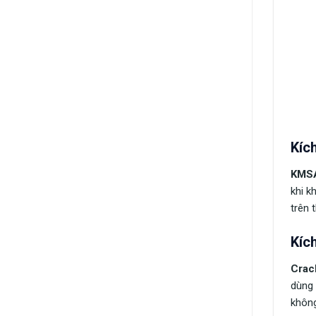
Kíc
KMSA
khi k
trên 
Kíc
Crac
dùng 
không