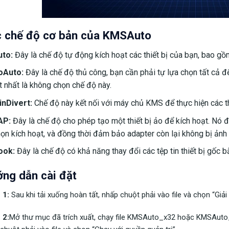
 chế độ cơ bản của KMSAuto
uto:
Đây là chế độ tự động kích hoạt các thiết bị của bạn, bao g
oAuto:
Đây là chế độ thủ công, bạn cần phải tự lựa chọn tất cả để 
t nhất là không chọn chế độ này.
inDivert:
Chế độ này kết nối với máy chủ KMS để thực hiện các thi
AP:
Đây là chế độ cho phép tạo một thiết bị ảo để kích hoạt. Nó 
ọn kích hoạt, và đồng thời đảm bảo adapter còn lại không bị ảnh
ook:
Đây là chế độ có khả năng thay đổi các tệp tin thiết bị gốc 
ng dẫn cài đặt
 1:
Sau khi tải xuống hoàn tất, nhấp chuột phải vào file và chọn “Giải 
 2:
Mở thư mục đã trích xuất, chạy file KMSAuto_x32 hoặc KMSAuto_