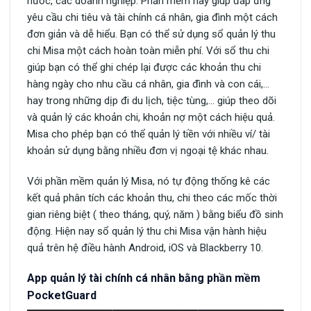
nước, các doanh nghiệp. Phần mềm này giúp đáp ứng
yêu cầu chi tiêu và tài chính cá nhân, gia đình một cách
đơn giản và dễ hiểu. Bạn có thể sử dụng sổ quản lý thu
chi Misa một cách hoàn toàn miễn phí. Với sổ thu chi
giúp bạn có thể ghi chép lại được các khoản thu chi
hàng ngày cho nhu cầu cá nhân, gia đình và con cái,…
hay trong những dịp đi du lịch, tiệc tùng,… giúp theo dõi
và quản lý các khoản chi, khoản nợ một cách hiệu quả.
Misa cho phép bạn có thể quản lý tiền với nhiều ví/ tài
khoản sử dụng bằng nhiều đơn vị ngoại tệ khác nhau.
Với phần mềm quản lý Misa, nó tự động thống kê các
kết quả phân tích các khoản thu, chi theo các mốc thời
gian riêng biệt ( theo tháng, quý, năm ) bằng biểu đồ sinh
động. Hiện nay sổ quản lý thu chi Misa vận hành hiệu
quả trên hệ điều hành Android, iOS và Blackberry 10.
App quản lý tài chính cá nhân bằng phần mềm
PocketGuard