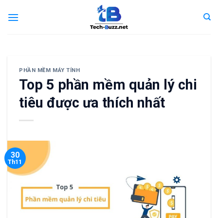
Skip
to
content
PHẦN MỀM MÁY TÍNH
Top 5 phần mềm quản lý chi
tiêu được ưa thích nhất
30
Th11