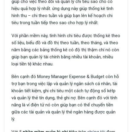
giúp cho việc theo dõi và quản lý chi tiêu sao cho có
hiệu quả hợp lý nhất. ứng dụng này giúp thống kê tình
hình thu – chi theo tuần và giúp bạn lên kế hoạch chi
tiêu trong tuần tiếp theo sao cho hợp lý nhất.
Với phần mềm này, tình hình chi tiêu được thống kê theo
số liệu, biểu đồ và đồ thị theo tuần, theo tháng, và theo
năm bằng các bảng thống kê có độ thị thậm chí nó còn
giúp bạn quản lý tài chính bằng nhiều tài khoản, nhiều
loại tiền tệ khác nhau.
Bên cạnh đó Money Manager Expense & Budget còn hỗ
trợ bạn trong việc lập và quản lý ngân sách cá nhân, tài
khoản tiết kiệm, ghi chi tiêu một cách tự động sổ kétp
và quản lý thẻ tín dụng, thẻ ghi nợ. Bên cạnh đó với tính
năng là ví điện tử nó còn giúp bạn có thể chuyển tiền
giữa các tài quản và quản lý thẻ ngân hàng được quản
lý.
Với 5
phần mềm quản lý chi tiêu
trên
chúng tôi
đem