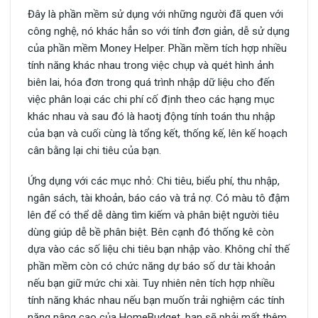
Đây là phần mềm sử dụng với những người đã quen với
công nghệ, nó khác hẳn so với tính đơn giản, dễ sử dụng
của phần mềm Money Helper. Phần mềm tích hợp nhiều
tính năng khác nhau trong việc chụp và quét hình ảnh
biên lai, hóa đơn trong quá trình nhập dữ liệu cho đến
việc phân loại các chi phí cố định theo các hạng mục
khác nhau và sau đó là haotj động tính toán thu nhập
của bạn và cuối cùng là tổng kết, thống kế, lên kế hoạch
cân bằng lại chi tiêu của bạn.
Ứng dụng với các mục nhỏ: Chi tiêu, biểu phí, thu nhập,
ngân sách, tài khoản, báo cáo và trả nợ. Có màu tô đậm
lên để có thể dễ dàng tìm kiếm và phân biệt người tiêu
dùng giúp dễ bề phân biệt. Bên cạnh đó thống kê còn
dựa vào các số liệu chi tiêu bạn nhập vào. Không chỉ thế
phần mềm còn có chức năng dự báo số dư tài khoản
nếu bạn giữ mức chi xài. Tuy nhiên nên tích hợp nhiều
tính năng khác nhau nếu bạn muốn trải nghiệm các tính
năng nâng cao của HomeBudget, bạn sẽ phải mất thêm