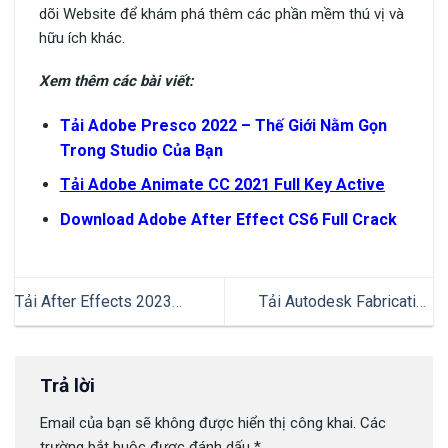
dõi Website để khám phá thêm các phần mềm thú vị và
hữu ích khác.
Xem thêm các bài viết:
Tải Adobe Presco 2022 – Thế Giới Nằm Gọn
Trong Studio Của Bạn
Tải Adobe Animate CC 2021 Full Key Active
Download Adobe After Effect CS6 Full Crack
Tải After Effects 2023
Tải Autodesk Fabrication
Actived License Key + Full
CADmep Full Crack – Thiết Kế
Tính Năng
Cho Nghành Cơ Khí
Trả lời
Email của bạn sẽ không được hiển thị công khai.
Các
trường bắt buộc được đánh dấu
*