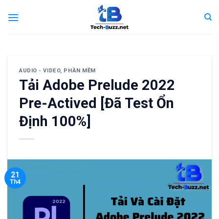
Skip
to
content
AUDIO - VIDEO
,
PHẦN MỀM
Tải Adobe Prelude 2022
Pre-Actived [Đã Test Ổn
Định 100%]
21
Th4