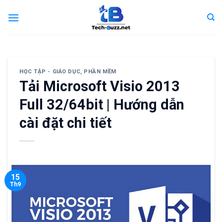
Skip
to
content
HỌC TẬP - GIÁO DỤC
,
PHẦN MỀM
Tải Microsoft Visio 2013
Full 32/64bit | Hướng dẫn
cài đặt chi tiết
15
Th9