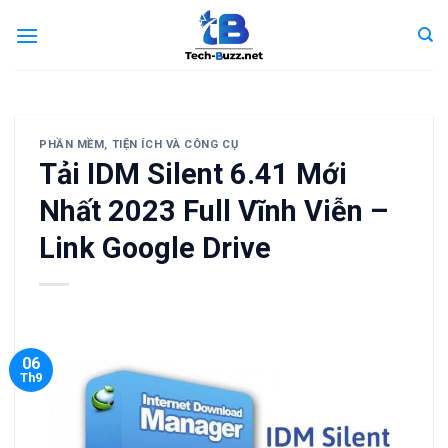
Skip
to
content
PHẦN MỀM
,
TIỆN ÍCH VÀ CÔNG CỤ
Tải IDM Silent 6.41 Mới
Nhất 2023 Full Vĩnh Viễn –
Link Google Drive
06
Th9