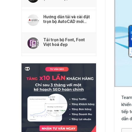
Premiere, Acrobat
Reader,...)
Hướng dẫn tải và cài đặt
trọn bộ AutoCAD mới
nhất
Tải trọn bộ Font, Font
Việt hoá đẹp
TeamV
khiển
tiếp 
dẫn d