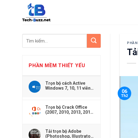
Skip
to
content
PHẦN
Tả
PHẦN MỀM THIẾT YẾU
Trọn bộ cách Active
Windows 7, 10, 11 viễn
06
viễn dễ dàng
Th2
Trọn bộ Crack Office
(2007, 2010, 2013, 2016,
2019,...) cho Windows
Tải trọn bộ Adobe
(Photoshop, Illustrator,