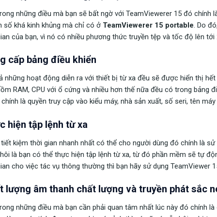
rong những điều mà bạn sẽ bất ngờ với TeamViewerer 15 đó chính là 
n số khá kinh khủng mà chỉ có ở
TeamViewerer 15 portable
. Do đ
gian của bạn, vì nó có nhiều phương thức truyền tệp và tốc độ lên tớ
g cấp bảng điều khiển
ả những hoạt động diễn ra với thiết bị từ xa đều sẽ được hiển thị h
ồm RAM, CPU với ổ cứng và nhiều hơn thế nữa đều có trong bảng điề
chính là quyền truy cập vào kiểu máy, nhà sản xuất, số seri, tên máy 
c hiện tập lệnh từ xa
tiết kiệm thời gian nhanh nhất có thể cho người dùng đó chính là sử 
thôi là bạn có thể thực hiện tập lệnh từ xa, từ đó phần mềm sẽ tự độ
gian cho việc tác vụ thông thường thì bạn hãy sử dụng TeamViewer 1
t lượng âm thanh chất lượng và truyền phát sắc n
rong những điều mà bạn cần phải quan tâm nhất lúc này đó chính là c