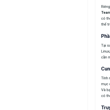
Riêng
Team
có th
thể t
Phầ
Tại 
Linux
cần m
Cun
Tính 
mục đ
Và bạ
có th
Tru