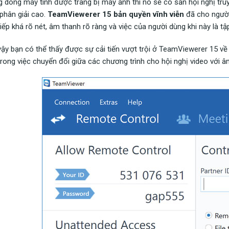
 dòng máy tính được trang bị máy ảnh thì nó sẽ có sẵn hội nghị truy
phân giải cao.
TeamViewerer 15 bản quyền vĩnh viễn
đã cho người
tiếp khá rõ nét, âm thanh rõ ràng và việc của người dùng khi này là t
ậy bạn có thể thấy được sự cải tiến vượt trội ở TeamViewerer 15 về d
trong việc chuyển đổi giữa các chương trình cho hội nghị video với â