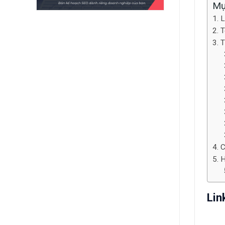
Mụ
L
T
T
C
H
Lin