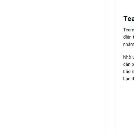
Tea
TeamV
điện 
nhằm 
Nhờ 
cần p
bảo m
bạn đ