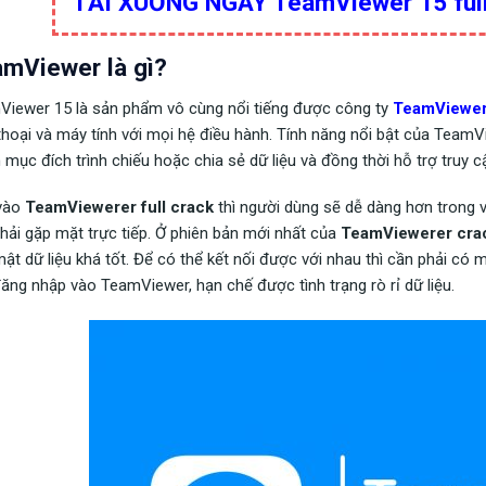
TẢI XUỐNG NGAY TeamViewer 15 full
mViewer là gì?
iewer 15 là sản phẩm vô cùng nổi tiếng được công ty
TeamViewe
thoại và máy tính với mọi hệ điều hành. Tính năng nổi bật của TeamVie
mục đích trình chiếu hoặc chia sẻ dữ liệu và đồng thời hỗ trợ truy c
vào
TeamViewerer full crack
thì người dùng sẽ dễ dàng hơn trong 
hải gặp mặt trực tiếp. Ở phiên bản mới nhất của
TeamViewerer cra
ật dữ liệu khá tốt. Để có thể kết nối được với nhau thì cần phải có 
ăng nhập vào TeamViewer, hạn chế được tình trạng rò rỉ dữ liệu.