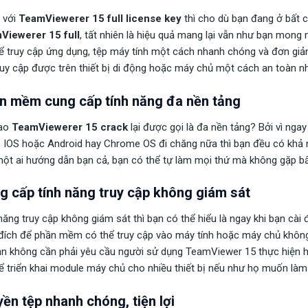
 với
TeamViewerer 15 full license key
thì cho dù bạn đang ở bất c
Viewerer 15 full
, tất nhiên là hiệu quả mang lại vẫn như bạn mong 
ể truy cập ứng dụng, tệp máy tính một cách nhanh chóng và đơn giản
ruy cập được trên thiết bị di động hoặc máy chủ một cách an toàn nh
n mềm cung cấp tính năng đa nền tảng
sao
TeamViewerer 15 crack
lại được gọi là đa nền tảng? Bởi vì ng
, IOS hoặc Android hay Chrome OS đi chăng nữa thì bạn đều có khả
ột ai hướng dẫn bạn cả, bạn có thể tự làm mọi thứ mà không gặp bất
g cấp tính năng truy cập không giám sát
năng truy cập không giám sát thì bạn có thể hiểu là ngay khi bạn c
ích để phần mềm có thể truy cập vào máy tính hoặc máy chủ không gi
n không cần phải yêu cầu người sử dụng TeamViewer 15 thực hiện hàn
ể triển khai module máy chủ cho nhiều thiết bị nếu như họ muốn làm 
yền tệp nhanh chóng, tiện lợi