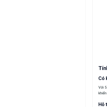
Tín
Có 
Với 5
khiển
Hỗ t