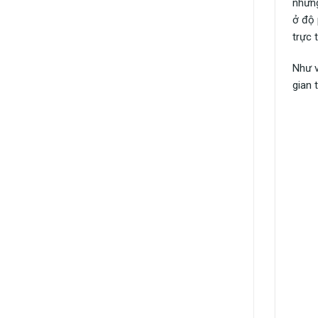
những
ở độ 
trực 
Như v
gian 