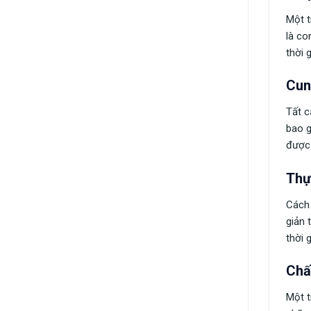
Một t
là co
thời 
Cun
Tất c
bao g
được 
Thự
Cách 
giản 
thời 
Chấ
Một t