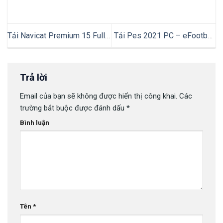
Tải Navicat Premium 15 Full
Tải Pes 2021 PC – eFootball
Crack Vĩnh Viễn + Cài Đặt Chi
Việt Hóa | Full Patch +
Tiết (2023)
SEASON UPDATE
Trả lời
Email của bạn sẽ không được hiển thị công khai.
Các
trường bắt buộc được đánh dấu
*
Bình luận
Tên
*