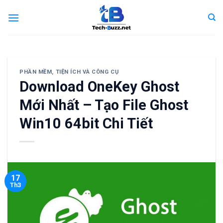
Skip
to
content
PHẦN MỀM
,
TIỆN ÍCH VÀ CÔNG CỤ
Download OneKey Ghost
Mới Nhất – Tạo File Ghost
Win10 64bit Chi Tiết
17
Th3