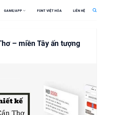
GAME/APP
FONT VIỆT HÓA
LIÊN HỆ
 Thơ – miền Tây ấn tượng