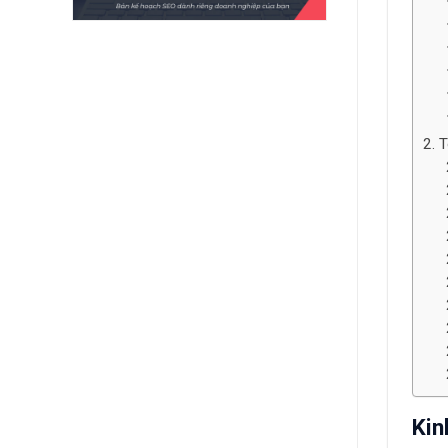
T
Kin