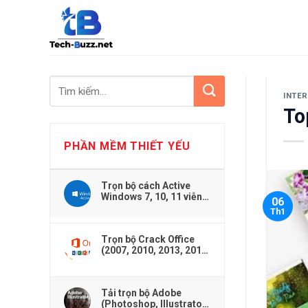
Skip
to
content
INTE
To
PHẦN MỀM THIẾT YẾU
Trọn bộ cách Active
Windows 7, 10, 11 viễn
06
viễn dễ dàng
Th1
Trọn bộ Crack Office
(2007, 2010, 2013, 2016,
2019,...) cho Windows
Tải trọn bộ Adobe
(Photoshop, Illustrator,