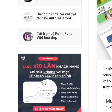
Premiere, Acrobat
Reader,...)
Hướng dẫn tải và cài đặt
trọn bộ AutoCAD mới
nhất
Tải trọn bộ Font, Font
Việt hoá đẹp
Thiế
miền 
khảo 
tượng
Mụ
K