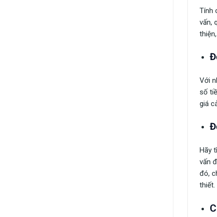
Tính 
vấn, 
thiện
Đ
Với n
số ti
giá c
Đ
Hãy t
vấn đ
đó, c
thiết.
C