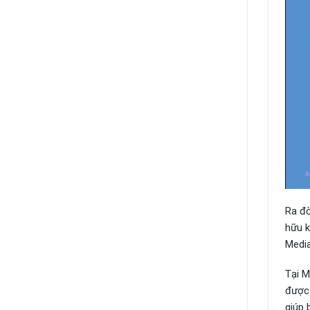
Ra đờ
hữu k
Media
Tại M
được 
giúp 