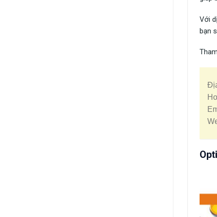
Với d
bạn s
Tham
Đị
Ho
Em
We
Opt