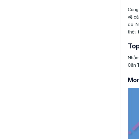
Cùng 
về cá
đó. N
thời,
Top
Nhằm 
Cần T
Mon