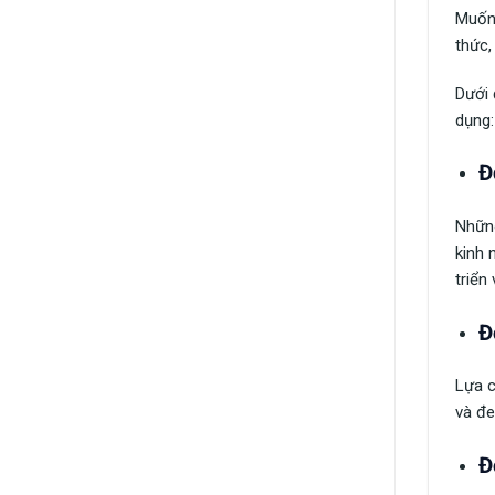
Muốn 
thức,
Dưới 
dụng:
Đ
Những
kinh 
triển
Đ
Lựa c
và đe
Đ