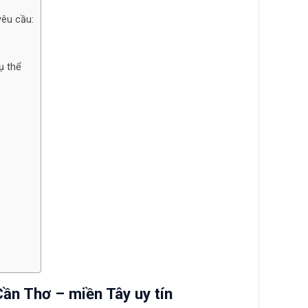
yêu cầu:
ụ thể
Cần Thơ – miền Tây uy tín