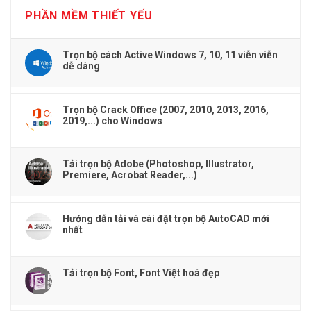
PHẦN MỀM THIẾT YẾU
Trọn bộ cách Active Windows 7, 10, 11 viễn viễn
dễ dàng
Trọn bộ Crack Office (2007, 2010, 2013, 2016,
2019,...) cho Windows
Tải trọn bộ Adobe (Photoshop, Illustrator,
Premiere, Acrobat Reader,...)
Hướng dẫn tải và cài đặt trọn bộ AutoCAD mới
nhất
Tải trọn bộ Font, Font Việt hoá đẹp