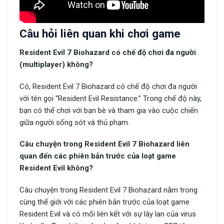
Câu hỏi liên quan khi chơi game
Resident Evil 7 Biohazard có chế độ chơi đa người
(multiplayer) không?
Có, Resident Evil 7 Biohazard có chế độ chơi đa người
với tên gọi “Resident Evil Resistance.” Trong chế độ này,
bạn có thể chơi với bạn bè và tham gia vào cuộc chiến
giữa người sống sót và thủ phạm.
Câu chuyện trong Resident Evil 7 Biohazard liên
quan đến các phiên bản trước của loạt game
Resident Evil không?
Câu chuyện trong Resident Evil 7 Biohazard nằm trong
cùng thế giới với các phiên bản trước của loạt game
Resident Evil và có mối liên kết với sự lây lan của virus