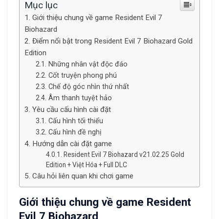
Mục lục
Giới thiệu chung về game Resident Evil 7
Biohazard
Điểm nổi bật trong Resident Evil 7 Biohazard Gold
Edition
Những nhân vật độc đáo
Cốt truyện phong phú
Chế độ góc nhìn thứ nhất
Âm thanh tuyệt hảo
Yêu cầu cấu hình cài đặt
Cấu hình tối thiểu
Cấu hình đề nghị
Hướng dẫn cài đặt game
Resident Evil 7 Biohazard v21.02.25 Gold
Edition + Việt Hóa + Full DLC
Câu hỏi liên quan khi chơi game
Giới thiệu chung về game Resident
Evil 7 Biohazard