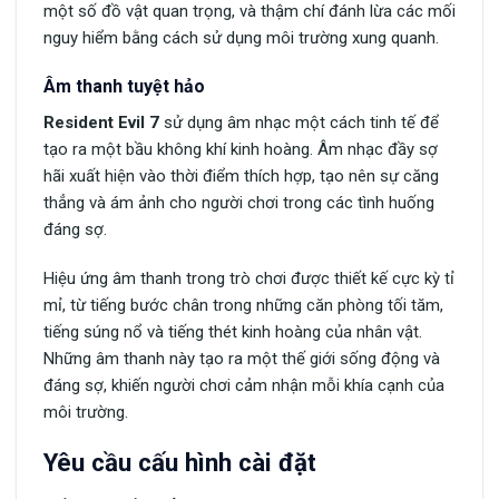
một số đồ vật quan trọng, và thậm chí đánh lừa các mối
nguy hiểm bằng cách sử dụng môi trường xung quanh.
Âm thanh tuyệt hảo
Resident Evil 7
sử dụng âm nhạc một cách tinh tế để
tạo ra một bầu không khí kinh hoàng. Âm nhạc đầy sợ
hãi xuất hiện vào thời điểm thích hợp, tạo nên sự căng
thẳng và ám ảnh cho người chơi trong các tình huống
đáng sợ.
Hiệu ứng âm thanh trong trò chơi được thiết kế cực kỳ tỉ
mỉ, từ tiếng bước chân trong những căn phòng tối tăm,
tiếng súng nổ và tiếng thét kinh hoàng của nhân vật.
Những âm thanh này tạo ra một thế giới sống động và
đáng sợ, khiến người chơi cảm nhận mỗi khía cạnh của
môi trường.
Yêu cầu cấu hình cài đặt