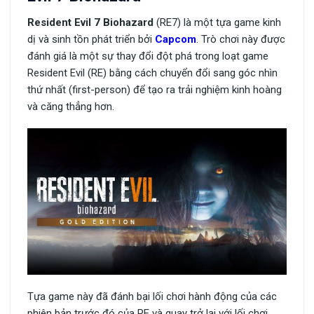
Resident Evil 7 Biohazard
(RE7) là một tựa game kinh
dị và sinh tồn phát triển bởi
Capcom
. Trò chơi này được
đánh giá là một sự thay đổi đột phá trong loạt game
Resident Evil (RE) bằng cách chuyển đổi sang góc nhìn
thứ nhất (first-person) để tạo ra trải nghiệm kinh hoàng
và căng thẳng hơn.
Tựa game này đã đánh bại lối chơi hành động của các
phiên bản trước đó của RE và quay trở lại với lối chơi