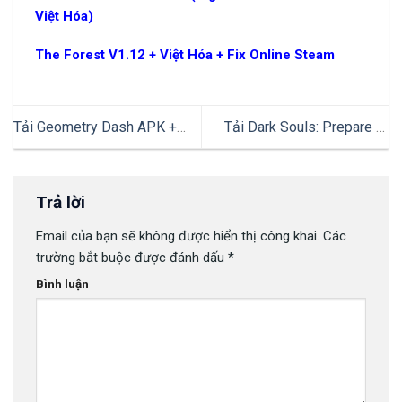
Việt Hóa)
The Forest
V1.12 + Việt Hóa + Fix Online Steam
Tải Geometry Dash APK +
Tải Dark Souls: Prepare to
MOD v2.111 (Mở Khóa Toàn
Die Edition Việt Hóa + Full
Bộ Skin Và Level)
DLC
Trả lời
Email của bạn sẽ không được hiển thị công khai.
Các
trường bắt buộc được đánh dấu
*
Bình luận