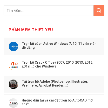
PHẦN MỀM THIẾT YẾU
Trọn bộ cách Active Windows 7, 10, 11 viễn viễn
dễ dàng
Trọn bộ Crack Office (2007, 2010, 2013, 2016,
2019,...) cho Windows
Tải trọn bộ Adobe (Photoshop, Illustrator,
Premiere, Acrobat Reader,...)
Hướng dẫn tải và cài đặt trọn bộ AutoCAD mới
nhất