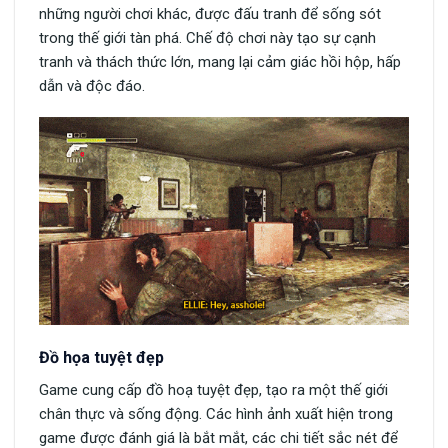
những người chơi khác, được đấu tranh để sống sót
trong thế giới tàn phá. Chế độ chơi này tạo sự cạnh
tranh và thách thức lớn, mang lại cảm giác hồi hộp, hấp
dẫn và độc đáo.
Đồ họa tuyệt đẹp
Game cung cấp đồ hoạ tuyệt đẹp, tạo ra một thế giới
chân thực và sống động. Các hình ảnh xuất hiện trong
game được đánh giá là bắt mắt, các chi tiết sắc nét để