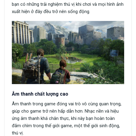
bạn có những trải nghiệm thú vị khi chơi và mọi hình ảnh
xuất hiện ở đây đều trở nên sống động.
Âm thanh chất lượng cao
Âm thanh trong game đóng vai trò vô cùng quan trọng,
giúp cho game trở nên hấp dẫn hơn. Nhạc nền và hiệu
ứng âm thanh khá chân thực, khi này bạn hoàn toàn
đắm chìm trong thế giới game, một thế giới sinh động,
thú vị.