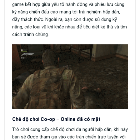
game kết hợp giữa yếu tố hành động và phiêu lưu cùng
kỹ năng chiến đấu cao mang tới trải nghiệm hấp dẫn,
đầy thách thức. Ngoài ra, bạn còn được sử dụng kỹ
năng, các loại vũ khí khác nhau để tiêu diệt kẻ thù và tìm
cách tránh chúng.
Chế độ chơi Co-op – Online đã có mặt
Trò chơi cung cấp chế độ chơi đa người hấp dẫn, khi này
bạn sẽ được tham gia vào các trận chiến trực tuyến với