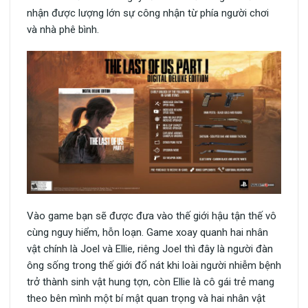
nhận được lượng lớn sự công nhận từ phía người chơi
và nhà phê bình.
Vào game bạn sẽ được đưa vào thế giới hậu tận thế vô
cùng nguy hiểm, hỗn loạn. Game xoay quanh hai nhân
vật chính là Joel và Ellie, riêng Joel thì đây là người đàn
ông sống trong thế giới đổ nát khi loài người nhiễm bệnh
trở thành sinh vật hung tợn, còn Ellie là cô gái trẻ mang
theo bên mình một bí mật quan trọng và hai nhân vật