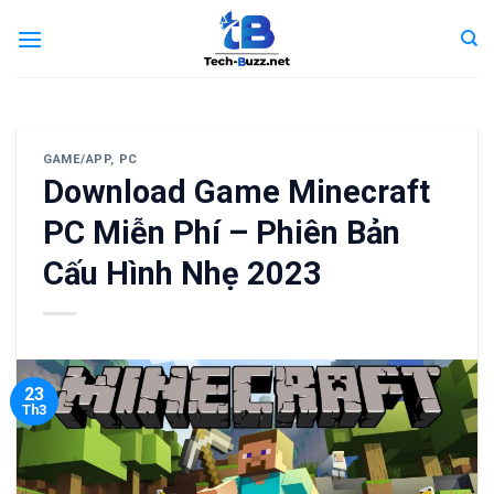
Skip
to
content
GAME/APP
,
PC
Download Game Minecraft
PC Miễn Phí – Phiên Bản
Cấu Hình Nhẹ 2023
23
Th3