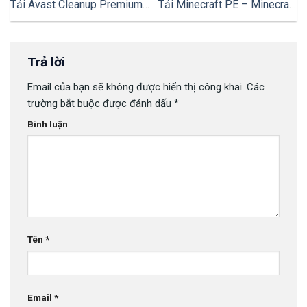
Tải Avast Cleanup Premium
Tải Minecraft PE – Minecraft
Full Key License File Cập
Pocket Edition Tiếng Việt,
Nhật
Miễn Phí (Menu, Bất tử,
Items)
Trả lời
Email của bạn sẽ không được hiển thị công khai.
Các
trường bắt buộc được đánh dấu
*
Bình luận
Tên
*
Email
*