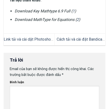
Tài liệu tham khảo:
Download Key Mathtype 6.9 Full (
1
)
Download MathType for Equations (
2
)
Link tải và cài dặt Photoshop
Cách tải và cài đặt Bandicam
CS6 vĩnh viễn mới nhất từ A-Z
Full Crack vĩnh viễn NEW
2024
Trả lời
Email của bạn sẽ không được hiển thị công khai.
Các
trường bắt buộc được đánh dấu
*
Bình luận