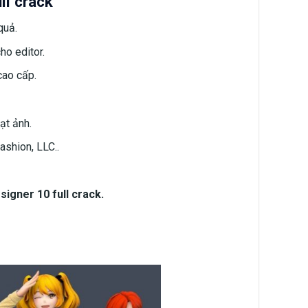
ll crack
quả.
ho editor.
cao cấp.
ạt ảnh.
ashion, LLC..
igner 10 full crack.‎