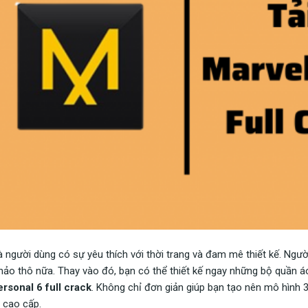
à người dùng có sự yêu thích với thời trang và đam mê thiết kế. Ngư
hảo thô nữa. Thay vào đó, bạn có thể thiết kế ngay những bộ quần 
rsonal 6 full crack
. Không chỉ đơn giản giúp bạn tạo nên mô hình
 cao cấp.