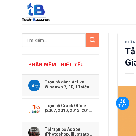
Skip
to
content
PHẦN
Tả
Gi
PHẦN MỀM THIẾT YẾU
Trọn bộ cách Active
Windows 7, 10, 11 viễn
viễn dễ dàng
30
Trọn bộ Crack Office
Th11
(2007, 2010, 2013, 2016,
2019,...) cho Windows
Tải trọn bộ Adobe
(Photoshop, Illustrator,