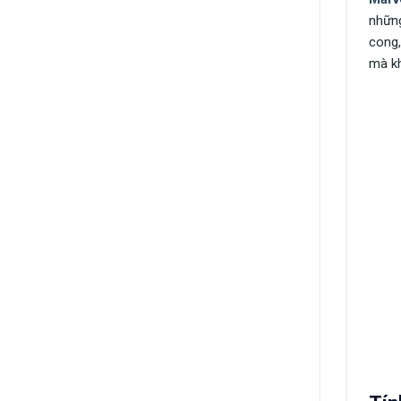
những
cong,
mà kh