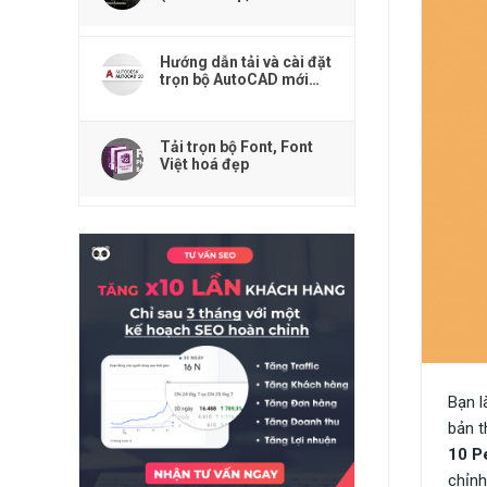
Premiere, Acrobat
Reader,...)
Hướng dẫn tải và cài đặt
trọn bộ AutoCAD mới
nhất
Tải trọn bộ Font, Font
Việt hoá đẹp
Bạn l
bản t
10 Pe
chỉnh