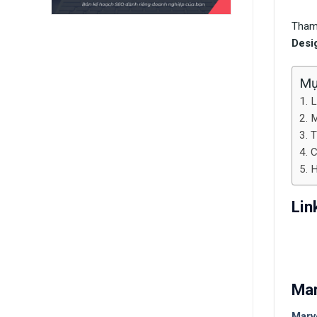
Tham 
Desig
Mụ
L
M
T
C
H
Lin
Mar
Marv