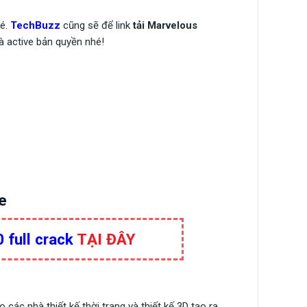
hé.
TechBuzz
cũng sẽ để link
tải Marvelous
và active bản quyền nhé!
e
full crack
TẠI ĐÂY
các nhà thiết kế thời trang và thiết kế 3D tạo ra