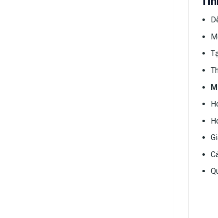
Tín
Dễ
Mô
Tạ
Th
M
‎H
Ho
‎G
‎C
‎Q