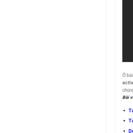
Ở bài
acti
chúng
Bài v
Tả
T
D