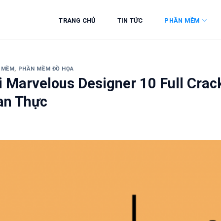
TRANG CHỦ
TIN TỨC
PHẦN MỀM
 MỀM
,
PHẦN MỀM ĐỒ HỌA
i Marvelous Designer 10 Full Crac
an Thực