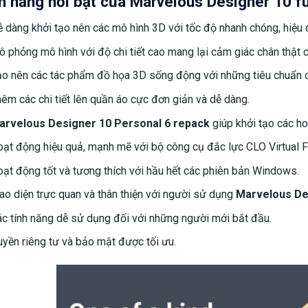
h năng nổi bật của Marvelous Designer 10 fu
 dàng khởi tạo nên các mô hình 3D với tốc độ nhanh chóng, hiệu 
 phỏng mô hình với độ chi tiết cao mang lại cảm giác chân thật c
o nên các tác phẩm đồ họa 3D sống động với những tiêu chuẩn 
êm các chi tiết lên quần áo cực đơn giản và dễ dàng.
arvelous Designer 10 Personal 6 repack
giúp khởi tạo các ho
oạt động hiệu quả, mạnh mẽ với bộ công cụ đắc lực CLO Virtual F
ạt động tốt và tương thích với hầu hết các phiên bản Windows.
iao diện trực quan và thân thiện với người sử dụng
Marvelous Des
ác tính năng dễ sử dụng đối với những người mới bắt đầu.
uyền riêng tư và bảo mật được tối ưu‎.