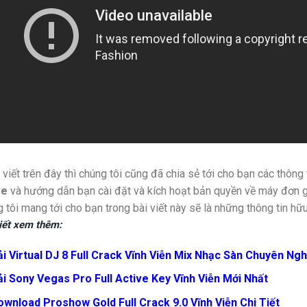
 viết trên đây thì chúng tôi cũng đã chia sẻ tới cho bạn các thôn
ve
và hướng dẫn bạn cài đặt và kích hoạt bản quyền về máy đơn gi
 tôi mang tới cho bạn trong bài viết này sẽ là những thông tin hữ
iết xem thêm:
i Virtual DJ 8 Full Crack Vĩnh Viễn Mix Nhạc Sàn Chuyên Ngh
ải Sony Vegas Pro Full Active Key Vĩnh Viễn Mới Nhất
ownload Proshow Gold Full Crack 9.0 Vĩnh Viễn Chi Tiết