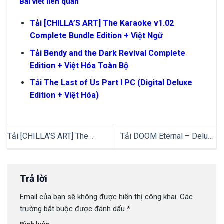
Bài viết liên quan
Tải [CHILLA’S ART] The Karaoke v1.02
Complete Bundle Edition + Việt Ngữ
Tải Bendy and the Dark Revival Complete
Edition + Việt Hóa Toàn Bộ
Tải The Last of Us Part I PC (Digital Deluxe
Edition + Việt Hóa)
Tải [CHILLA’S ART] The
Tải DOOM Eternal – Deluxe
Karaoke v1.02 Complete
Edition Update 6.66 rev 2.2 +
Bundle Edition + Việt Ngữ
Full DLC
Trả lời
Email của bạn sẽ không được hiển thị công khai.
Các
trường bắt buộc được đánh dấu
*
Bình luận