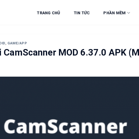
TRANG CHỦ
TIN TỨC
PHẦN MỀM
OID
,
GAME/APP
i CamScanner MOD 6.37.0 APK (