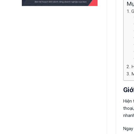
Mụ
G
H
M
Giớ
Hiện 
thoại
nhanh
Ngay 