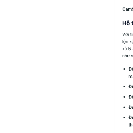
CamS
Hỗ t
Với t
lộn x
xử lý
như s
Đố
ma
Đố
Đố
Đố
Đố
th