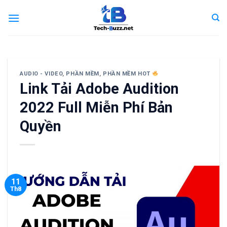
Skip
to
content
AUDIO - VIDEO
,
PHẦN MỀM
,
PHẦN MỀM HOT
Link Tải Adobe Audition
2022 Full Miễn Phí Bản
Quyền
11
Th8