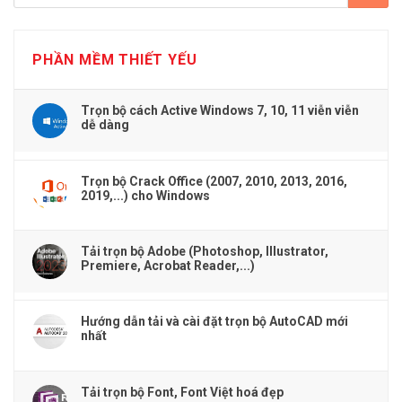
PHẦN MỀM THIẾT YẾU
Trọn bộ cách Active Windows 7, 10, 11 viễn viễn
dễ dàng
Trọn bộ Crack Office (2007, 2010, 2013, 2016,
2019,...) cho Windows
Tải trọn bộ Adobe (Photoshop, Illustrator,
Premiere, Acrobat Reader,...)
Hướng dẫn tải và cài đặt trọn bộ AutoCAD mới
nhất
Tải trọn bộ Font, Font Việt hoá đẹp