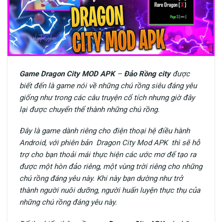
Game Dragon City MOD APK
–
Đảo Rồng city
được
biết đến là game nói về những chú rồng siêu đáng yêu
giống như trong các câu truyện cổ tích nhưng giờ đây
lại được chuyển thể thành những chú rồng.
Đây là game dành riêng cho điện thoại hệ điều hành
Android, với phiên bản Dragon City Mod APK thì sẽ hỗ
trợ cho bạn thoải mái thực hiện các ước mơ để tạo ra
được một hòn đảo riêng, một vùng trời riêng cho những
chú rồng đáng yêu này. Khi này bạn dường như trở
thành người nuôi dưỡng, người huấn luyện thực thụ của
những chú rồng đáng yêu này.