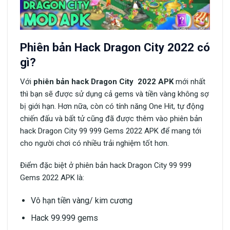
Phiên bản Hack Dragon City 2022
có
gì?
Với
phiên bản hack Dragon City 2022 APK
mới nhất
thì bạn sẽ được sử dụng cả gems và tiền vàng không sợ
bị giới hạn. Hơn nữa, còn có tính năng One Hit, tự động
chiến đấu và bất tử cũng đã được thêm vào phiên bản
hack Dragon City 99 999 Gems 2022 APK để mang tới
cho người chơi có nhiều trải nghiệm tốt hơn.
Điểm đặc biệt ở phiên bản hack Dragon City 99 999
Gems 2022 APK là:
Vô hạn tiền vàng/ kim cương
Hack 99.999 gems