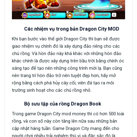
Các nhiệm vụ trong bản Dragon City MOD
Khi bạn bước vào thế giới Dragon City thì bạn sẽ được
giao nhiệm vụ chính đó là xây dựng đảo riêng cho các
chú rồng. Và hòn đảo này khá khác với những hòn đảo
khác chính là được xây dựng trên bầu trời bằng chính óc
sáng tạo để tạo nên những công trình mới lạ. Bạn cũng
nên trang trí hòn đảo trở nên tuyệt đẹp hơn, hãy mở
rộng bằng cách phá hủy cây cối, viên đá tạo ra môi
trường sinh hoạt cho các chú rồng nhỏ.
Bộ sưu tập của rồng Dragon Book
Trong game Dragon City mod money thì có hơn 500 loài
rồng, và con số này còn tăng lên nữa sau những bản
cập nhật hàng tuần. Game Dragon City mang đến cho
người chơi nhiều trải nghiệm thú vị và đặc sắc đó là