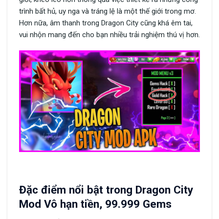
trình bất hủ, uy nga và tráng lệ là một thế giới trong mơ.
Hơn nữa, âm thanh trong Dragon City cũng khá êm tai,
vui nhộn mang đến cho bạn nhiều trải nghiệm thú vị hơn.
Đặc điểm nổi bật trong Dragon City
Mod Vô hạn tiền, 99.999 Gems