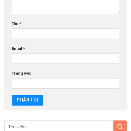
Tên
*
Email
*
Trang web