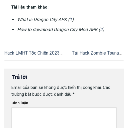
Tài liệu tham khảo:
What is Dragon City APK (
1
)
How to download Dragon City Mod APK (
2
)
Hack LMHT Tốc Chiến 2023
Tải Hack Zombie Tsunami
MOD APK v3.2.0 ( Hack Map,
APK v4.5.102 + MOD Full Tất
Skins, Bất Tử)
Cả (Max Level, Vàng)
Trả lời
Email của bạn sẽ không được hiển thị công khai.
Các
trường bắt buộc được đánh dấu
*
Bình luận