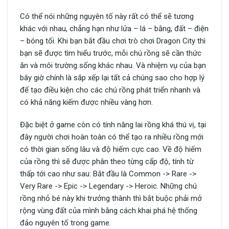
Có thể nói những nguyên tố này rất có thể sẽ tương
khác với nhau, chẳng hạn như lửa – lá – bằng, đất – điện
– bóng tối. Khi bạn bắt đầu chơi trò chơi Dragon City thì
bạn sẽ được tìm hiểu trước, mỗi chú rồng sẽ cần thức
ăn và môi trường sống khác nhau. Và nhiệm vụ của bạn
bây giờ chính là sắp xếp lại tất cả chúng sao cho hợp lý
để tạo điều kiện cho các chú rồng phát triển nhanh và
có khả năng kiếm được nhiều vàng hơn.
Đặc biệt ở game còn có tính năng lai rồng khá thú vị, tại
đây người chơi hoàn toàn có thể tạo ra nhiều rồng mới
có thời gian sống lâu và độ hiếm cực cao. Về độ hiếm
của rồng thì sẽ được phân theo từng cấp độ, tính từ
thấp tới cao như sau: Bắt đầu là Common -> Rare ->
Very Rare -> Epic -> Legendary -> Heroic. Những chú
rồng nhỏ bé này khi trưởng thành thì bắt buộc phải mở
rộng vùng đất của mình bằng cách khai phá hệ thống
đảo nguyên tố trong game.