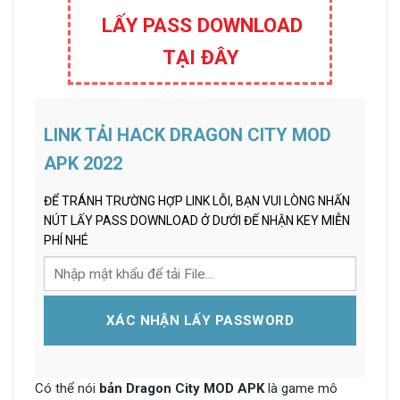
LẤY PASS DOWNLOAD
TẠI ĐÂY
LINK TẢI HACK DRAGON CITY MOD
APK 2022
ĐỂ TRÁNH TRƯỜNG HỢP LINK LỖI, BẠN VUI LÒNG NHẤN
NÚT LẤY PASS DOWNLOAD Ở DƯỚI ĐẾ NHẬN KEY MIỄN
PHÍ NHÉ
XÁC NHẬN LẤY PASSWORD
Có thể nói
bản Dragon City MOD APK
là game mô