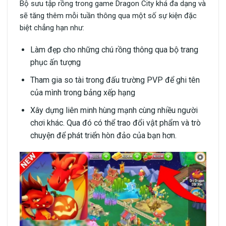
Bộ sưu tập rồng trong game Dragon City khá đa dạng và
sẽ tăng thêm mỗi tuần thông qua một số sự kiện đặc
biệt chẳng hạn như:
Làm đẹp cho những chú rồng thông qua bộ trang
phục ấn tượng
Tham gia so tài trong đấu trường PVP để ghi tên
của mình trong bảng xếp hạng
Xây dựng liên minh hùng mạnh cùng nhiều người
chơi khác. Qua đó có thể trao đổi vật phẩm và trò
chuyện để phát triển hòn đảo của bạn hơn.