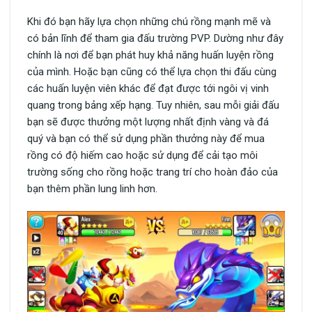
Khi đó bạn hãy lựa chọn những chú rồng mạnh mẽ và
có bản lĩnh để tham gia đấu trường PVP. Dường như đây
chính là nơi để bạn phát huy khả năng huấn luyện rồng
của mình. Hoặc bạn cũng có thể lựa chọn thi đấu cùng
các huấn luyện viên khác để đạt được tới ngôi vị vinh
quang trong bảng xếp hạng. Tuy nhiên, sau mỗi giải đấu
bạn sẽ được thưởng một lượng nhất định vàng và đá
quý và bạn có thể sử dụng phần thưởng này để mua
rồng có độ hiếm cao hoặc sử dụng để cải tạo môi
trường sống cho rồng hoặc trang trí cho hoàn đảo của
bạn thêm phần lung linh hơn.