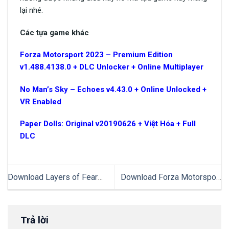
lại nhé.
Các tựa game khác
Forza Motorsport 2023
– Premium Edition
v1.488.4138.0 + DLC Unlocker + Online Multiplayer
No Man’s Sky
– Echoes v4.43.0 + Online Unlocked +
VR Enabled
Paper Dolls
: Original v20190626 + Việt Hóa + Full
DLC
Download Layers of Fear
Download Forza Motorsport
2023 v1.5.1 + Việt Hóa Chuẩn
2023 – Premium Edition
100%
v1.488.4138.0 + DLC
Unlocker + Online Multiplayer
Trả lời