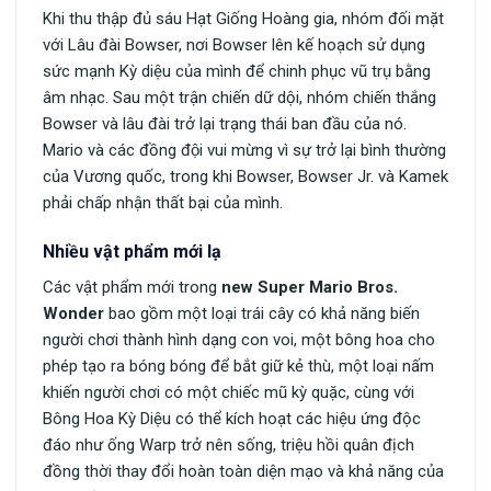
Khi thu thập đủ sáu Hạt Giống Hoàng gia, nhóm đối mặt
với Lâu đài Bowser, nơi Bowser lên kế hoạch sử dụng
sức mạnh Kỳ diệu của mình để chinh phục vũ trụ bằng
âm nhạc. Sau một trận chiến dữ dội, nhóm chiến thắng
Bowser và lâu đài trở lại trạng thái ban đầu của nó.
Mario và các đồng đội vui mừng vì sự trở lại bình thường
của Vương quốc, trong khi Bowser, Bowser Jr. và Kamek
phải chấp nhận thất bại của mình.
Nhiều vật phẩm mới lạ
Các vật phẩm mới trong
new Super Mario Bros.
Wonder
bao gồm một loại trái cây có khả năng biến
người chơi thành hình dạng con voi, một bông hoa cho
phép tạo ra bóng bóng để bắt giữ kẻ thù, một loại nấm
khiến người chơi có một chiếc mũ kỳ quặc, cùng với
Bông Hoa Kỳ Diệu có thể kích hoạt các hiệu ứng độc
đáo như ống Warp trở nên sống, triệu hồi quân địch
đồng thời thay đổi hoàn toàn diện mạo và khả năng của