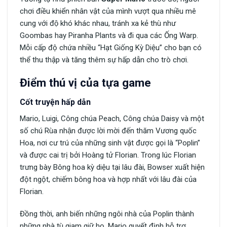
chơi điều khiển nhân vật của mình vượt qua nhiều mê
cung với độ khó khác nhau, tránh xa kẻ thù như
Goombas hay Piranha Plants và đi qua các Ống Warp.
Mỗi cấp độ chứa nhiều “Hạt Giống Kỳ Diệu” cho bạn có
thể thu thập và tăng thêm sự hấp dẫn cho trò chơi.
Điểm thú vị của tựa game
Cốt truyện hấp dẫn
Mario, Luigi, Công chúa Peach, Công chúa Daisy và một
số chú Rùa nhận được lời mời đến thăm Vương quốc
Hoa, nơi cư trú của những sinh vật được gọi là “Poplin”
và được cai trị bởi Hoàng tử Florian. Trong lúc Florian
trưng bày Bông hoa kỳ diệu tại lâu đài, Bowser xuất hiện
đột ngột, chiếm bông hoa và hợp nhất với lâu đài của
Florian.
Đồng thời, anh biến những ngôi nhà của Poplin thành
những nhà tù giam giữ họ. Mario quyết định hỗ trợ