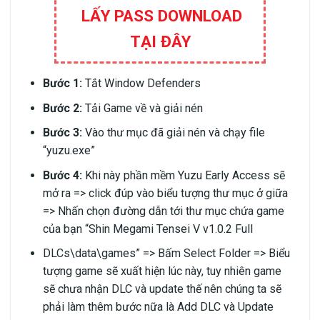
LẤY PASS DOWNLOAD
TẠI ĐÂY
Bước 1:
Tắt Window Defenders
Bước 2:
Tải Game về và giải nén
Bước 3:
Vào thư mục đã giải nén và chạy file
“yuzu.exe”
Bước 4:
Khi này phần mềm Yuzu Early Access sẽ
mở ra => click đúp vào biểu tượng thư mục ở giữa
=> Nhấn chọn đường dẫn tới thư mục chứa game
của bạn “Shin Megami Tensei V v1.0.2 Full
DLCs\data\games” => Bấm Select Folder => Biểu
tượng game sẽ xuất hiện lúc này, tuy nhiên game
sẽ chưa nhận DLC và update thế nên chúng ta sẽ
phải làm thêm bước nữa là Add DLC và Update