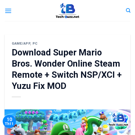
Skip
to
content
GAME/APP
,
PC
Download Super Mario
Bros. Wonder Online Steam
Remote + Switch NSP/XCI +
Yuzu Fix MOD
10
Th11