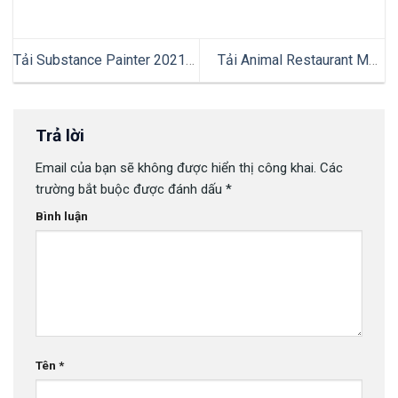
Tải Substance Painter 2021
Tải Animal Restaurant Mod
v7.4.1 Full Vĩnh Viễn Vẽ Tranh
APK 9.14 ( Menu, Chặn Quảng
3D Nghệ Thuật
Cáo, Full Tiền)
Trả lời
Email của bạn sẽ không được hiển thị công khai.
Các
trường bắt buộc được đánh dấu
*
Bình luận
Tên
*