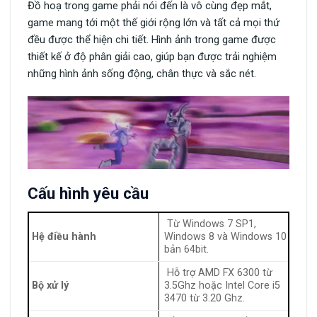
Đồ hoạ trong game phải nói đến là vô cùng đẹp mắt,
game mang tới một thế giới rộng lớn và tất cả mọi thứ
đều được thể hiện chi tiết. Hình ảnh trong game được
thiết kế ở độ phân giải cao, giúp bạn được trải nghiệm
những hình ảnh sống động, chân thực và sắc nét.
Cấu hình yêu cầu
Từ Windows 7 SP1,
Hệ điều hành
Windows 8 và Windows 10
bản 64bit.
Hỗ trợ AMD FX 6300 từ
Bộ xử lý
3.5Ghz hoặc Intel Core i5
3470 từ 3.20 Ghz.