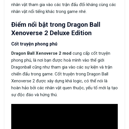
nhân vật tham gia vào các trận đấu đối kháng cùng các
nhân vật nổi tiếng khác trong game nhé.
Điểm nổi bật trong Dragon Ball
Xenoverse 2 Deluxe Edition
Cốt truyện phong phú
Dragon Ball Xenoverse 2 mod
cung cấp cốt truyện
phong phú, là nơi bạn được hoà mình vào thế giới
Dragonball cũng như tham gia vào các sự kiện và trận
chiến đấu trong game. Cốt truyện trong Dragon Ball
Xenoverse 2 được xây dựng khá logic, có thể nói là
hoàn hảo bởi các nhân vật quen thuộc, yếu tố mới lạ tạo
sự độc đáo và hứng thú.