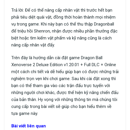
Trả lời: Để có thể nâng cấp nhân vật thì trước hết bạn
phải tiêu diệt quái vật, đồng thời hoàn thành mọi nhiệm
vụ trong game. Khi này bạn có thể thu thập Dragonball
để triệu hồi Shenron, nhận được nhiều phần thưởng đặc
biệt hoặc tìm kiếm vật phẩm và kỹ năng cũng là cách
nâng cấp nhân vật đấy.
Trên đây là hướng dẫn cài đặt game Dragon Ball
Xenoverse 2 Deluxe Edition v1.20.01 + Full DLC + Online
một cách chi tiết và dễ hiểu giúp bạn có được những trải
nghiệm trọn vẹn khi chơi game. Sau khi cài đặt xong thì
bạn có thể tham gia vào các trận đấu trực tuyến với
những người chơi khác, được thể hiện kỹ năng chiến đấu
của bản thân. Hy vọng với những thông tin mà chúng tôi
cung cấp trong bài viết sẽ giúp cho bạn hiểu thêm về
tựa game này.
Bài viết liên quan