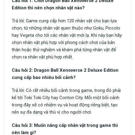
Câu hỏi 1: Chơi Dragon Ball Xenoverse 2 Deluxe
Edition thì nên chọn nhân vật nào?
Trả lời: Game cung cấp hơn 120 nhân vật cho bạn lựa
chọn, từ những nhân vật quen thuộc như Goku, Piccolo
hay Vegeta cho tới các nhân vật mới lạ. Khi này bạn hãy
chọn nhân vật phù hợp với phong cách chơi của bản
thân hoặc thử nghiệm và khám phá từng nhân vật để
chọn ra nhân vật phù hợp nhất.
Câu hỏi 2: Dragon Ball Xenoverse 2 Deluxe Edition
cung cấp bao nhiêu bối cảnh?
Trả lời: Có rất nhiều bối cảnh trong game, trong đó phải
kể tới Toki Toki City hay Conton City. Mỗi một bối cảnh
trong đây sẽ có nhiệm vụ và hoạt động riêng biệt, tạo
nên sự đa dạng và thú vị cho người chơi.
Câu hỏi 3: Muốn nâng cấp nhân vật trong game thì
nên làm gì?