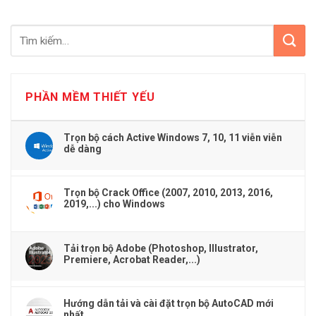
PHẦN MỀM THIẾT YẾU
Trọn bộ cách Active Windows 7, 10, 11 viễn viễn
dễ dàng
Trọn bộ Crack Office (2007, 2010, 2013, 2016,
2019,...) cho Windows
Tải trọn bộ Adobe (Photoshop, Illustrator,
Premiere, Acrobat Reader,...)
Hướng dẫn tải và cài đặt trọn bộ AutoCAD mới
nhất