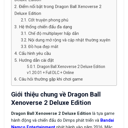
Điểm nổi bật trong Dragon Ball Xenoverse 2
Deluxe Edition
Cốt truyện phong phú
Hệ thống chiến đấu đa dạng
Chế độ multiplayer hấp dẫn
Nội dung mở rộng và cập nhật thường xuyên
Đồ họa đẹp mắt
Cấu hình yêu cầu
Hướng dẫn cài đặt
Dragon Ball Xenoverse 2 Deluxe Edition
v1.20.01 + Full DLC + Online
Câu hỏi thường gặp khi chơi game
Giới thiệu chung về Dragon Ball
Xenoverse 2 Deluxe Edition
Dragon Ball Xenoverse 2 Deluxe Edition
là tựa game
hành động và chiến đấu do Dimps phát triển và
Bandai
Namco Entertainment
phát hành vào năm 2016. Mặc