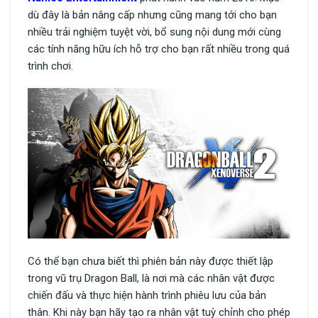
dù đây là bản nâng cấp nhưng cũng mang tới cho bạn
nhiều trải nghiệm tuyệt vời, bổ sung nội dung mới cùng
các tính năng hữu ích hỗ trợ cho bạn rất nhiều trong quá
trình chơi.
Có thể bạn chưa biết thì phiên bản này được thiết lập
trong vũ trụ Dragon Ball, là nơi mà các nhân vật được
chiến đấu và thực hiện hành trình phiêu lưu của bản
thân. Khi này bạn hãy tạo ra nhân vật tuỳ chỉnh cho phép