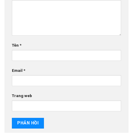
Tên
*
Email
*
Trang web