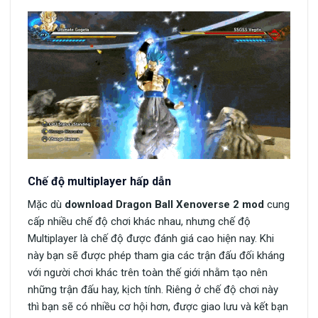
Chế độ multiplayer hấp dẫn
Mặc dù
download Dragon Ball Xenoverse 2 mod
cung
cấp nhiều chế độ chơi khác nhau, nhưng chế độ
Multiplayer là chế độ được đánh giá cao hiện nay. Khi
này bạn sẽ được phép tham gia các trận đấu đối kháng
với người chơi khác trên toàn thế giới nhằm tạo nên
những trận đấu hay, kịch tính. Riêng ở chế độ chơi này
thì bạn sẽ có nhiều cơ hội hơn, được giao lưu và kết bạn