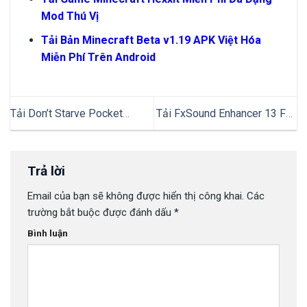
Mod Thú Vị
Tải Bản Minecraft Beta v1.19 APK Việt Hóa
Miễn Phí Trên Android
Tải Don’t Starve Pocket
Tải FxSound Enhancer 13 Full
Edition Mod APK v1.19.8
Crack Điều Chỉnh Âm Thanh
(Nhân Vật Full, Tốc Độ Cao)
Mạnh Mẽ
Trả lời
Email của bạn sẽ không được hiển thị công khai.
Các
trường bắt buộc được đánh dấu
*
Bình luận